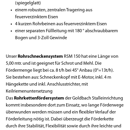
(spiegelglatt)
einem robusten, zentralen Tragering aus
feuerverzinktem Eisen
4 kurzen Rohrbeinen aus feuerverzinktem Eisen
einer separaten Füllleitung mit 180 ° abschraubbarem
Bogen und 3-Zoll Gewinde
Unser
Rohrschneckensystem
RSM 150 hat eine Länge von
5,00 mtr. und ist geeignet für Schrot und Mehl. Die
Fördermenge liegt bei ca. 8 t/h bei 45° Anbau (0°=13t/h).
Sie bestehen aus: Schneckenkopf mit E-Motor, inkl. 4 m
Hängekette und inkl. Anschlusstrichter, mit
Keilriemenuntersetzung
Das
Rohrkettenfördersystem
der Goldbach Stalleinrichtung
kommt insbesondere dort zum Einsatz, wo lange Förderwege
überwunden werden müssen und ein flexibler Verlauf der
Förderleitung nötig ist. Dabei überzeugt die Förderkette
durch ihre Stabilität, Flexibilität sowie durch ihre leichte und