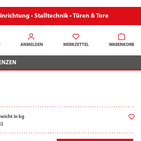
inrichtung • Stalltechnik • Türen & Tore
E
ANMELDEN
MERKZETTEL
WARENKORB
ENZEN
wicht in kg
83