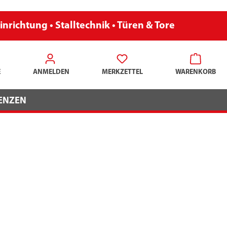
inrichtung • Stalltechnik • Türen & Tore
E
ANMELDEN
MERKZETTEL
WARENKORB
ENZEN