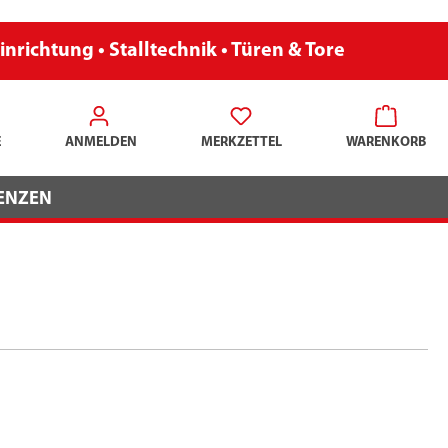
inrichtung • Stalltechnik • Türen & Tore
E
ANMELDEN
MERKZETTEL
WARENKORB
ENZEN