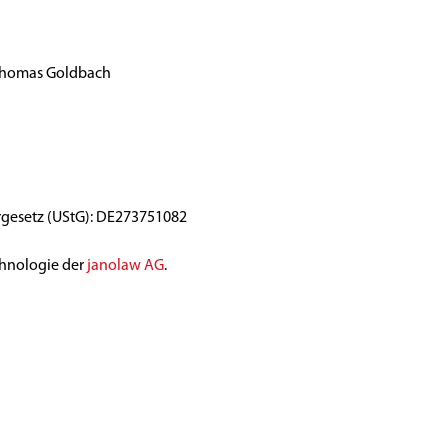
 Thomas Goldbach
gesetz (UStG): DE273751082
chnologie der
janolaw AG
.