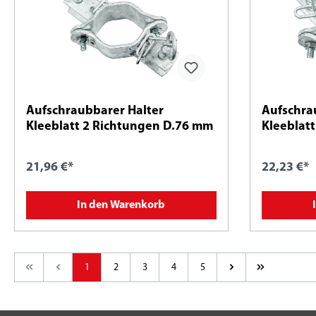
Aufschraubbarer Halter
Aufschra
Kleeblatt 2 Richtungen D.76 mm
Kleeblat
21,96 €*
22,23 €*
In den Warenkorb
1
2
3
4
5