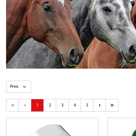
Preis
1
2
3
4
5